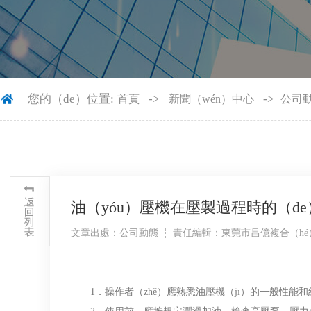
您的（de）位置:
->
->
首頁
新聞（wén）中心
公司
油（yóu）壓機在壓製過程時的（de
文章出處：公司動態
責任編輯：東莞市昌億複合（h
1．操作者（zhě）應熟悉油壓機（jī）的一般性能