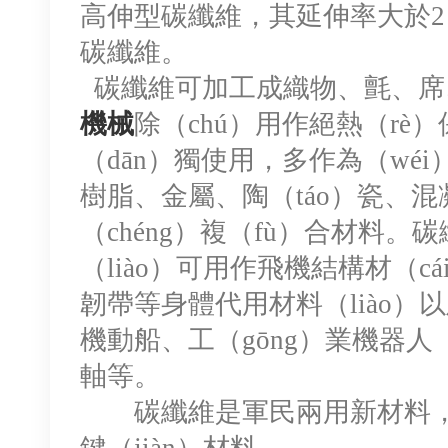
高伸型碳纖維，其延伸率大於2
碳纖維。
碳纖維可加工成織物、氈、席
機械
除（chú）用作絕熱（rè）
（dān）獨使用，多作為（wéi
樹脂、金屬、陶（táo）瓷、混
（chéng）複（fù）合材料。
（liào）可用作飛機結構材（
韌帶等身體代用材料（liào）
機動船、工（gōng）業機器人（
軸等。
碳纖維是軍民兩用新材料，