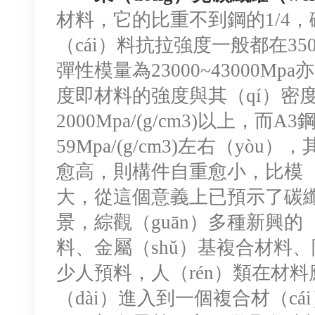
材料，它的比重不到鋼的1/4，
（cái）料抗拉強度一般都在35
彈性模量為23000~43000Mp
度即材料的強度與其（qí）密度
2000Mpa/(g/cm3)以上，而
59Mpa/(g/cm3)左右（y
愈高，則構件自重愈小，比模
大，從這個意義上已預示了碳纖
景，綜觀（guān）多種新興的
料、金屬（shǔ）基複合材料、
少人預料，人（rén）類在材料
（dài）進入到一個複合材（cá