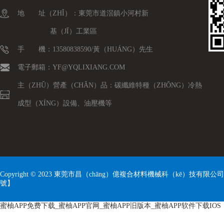
地 址（ZHǏ）：東莞市道滘鎮小河村新
基（JĪ）工業區
手 機：13580838590/黃（HUÁNG）先生
電子郵箱：YF@YQLIXIANG.COM
主（ZHǓ）營產（CHǍN）品：碳纖維特種（ZHǑNG）冷熱
成型（XÍNG）設備、油壓機等
Copyright © 2023 東莞市昌（chāng）億複合材料機械科（kē）技有限
號
】
蜜柚APP免费下载_蜜柚APP官网_蜜柚APP旧版本_蜜柚APP软件下载IOS