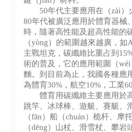
鍵（jiàn）材料。
50年代主要應用在（zài）
80年代被廣泛應用於體育器械
時，隨著高性能及超高性能的碳
（yòng）的範圍越來越廣，如A
主戰坦克，碳纖維比重占到15
術的普及，它的應用範圍（wé
麵。到目前為止，我國各種應用
為體育30%，航空10%，工業6
體育用碳纖維主要應用於高
跳竿、冰球棒、遊艇、賽艇、滑
（fān）船（chuán）桅杆、
（dēng）山杖、滑雪杖、攀岩頭