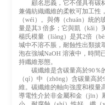
顧名思義，它不僅具有碳材料
兼備紡織纖維的柔軟可加工性，
（wéi）。與傳（chuán）統
量是其3 倍多；它與凱（kǎi）芙
楊氏模量（liàng）是其2倍（
堿中不溶不脹，耐蝕性出類拔萃。
泡在強堿NaOH 溶液中，時間
持纖維形態。
碳纖維是含碳量高於90％的
（qí）中（zhōng）含碳量高於
維。碳纖維的軸向強度和模量
導電性介於非金屬和金（jīn）
小，耐腐蝕（shí）性好，纖（x