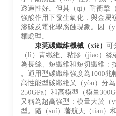
透過性好。但其（qí）耐衝擊（
強酸作用下發生氧化，與金屬複
滲碳及電化學腐蝕現象。因（y
麵處理。
東莞碳纖維機械（xiè）
可
（lì）青纖維、粘膠（jiāo
為長絲、短纖維和短切纖維；
。通用型碳纖維強度為1000兆帕
高性能型碳纖維又（yòu）分為
250GPa）和高模型（模量300
又稱為超高強型；模量大於（yú）
型。隨（suí）著航天（tiā