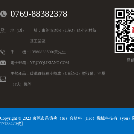
0769-88382378
地（DÌ） 址：東莞市道滘（JIÀO）鎮小河村新
基工業區
手 機：13580838590/黃先生
昌
電子郵箱：YF@YQLIXIANG.COM
主營產品：碳纖維特種冷熱成（CHÉNG）型設備、油壓
（YĀ）機等
Copyright © 2023 東莞市昌億複（fù）合材料（liào）機械科技有（y
17133470號
】