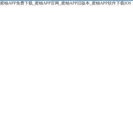
蜜柚APP免费下载_蜜柚APP官网_蜜柚APP旧版本_蜜柚APP软件下载IOS