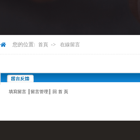
您的位置:
->
首頁
在線留言
填寫留言
║
留言管理
║
回 首 頁