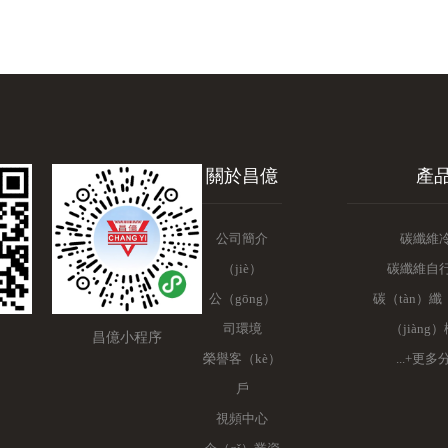
關於昌億
產
公司簡介
碳纖維
（jiè）
碳纖維自
公（gōng）
碳（tàn）纖
司環境
（jiàng
昌億小程序
榮譽客（kè）
...+更多
戶
視頻中心