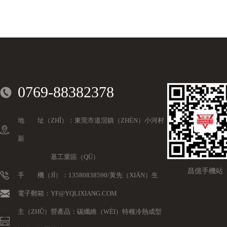
0769-88382378
地 址（ZHǏ）：東莞市道滘鎮（ZHÈN）小河村
新
基工業區（QŪ）
昌億手機站
手 機（JĪ）：13580838590/黃先（XIĀN）生
電子郵箱：YF@YQLIXIANG.COM
主（ZHǓ）營產品：碳纖維（WÉI）特種冷熱成型