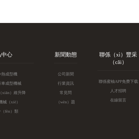
品中心
新聞動態
聯係（xì）豐采
（cǎi）
冷熱成型機
公司新聞
聯係蜜柚APP免费下载
行車成型機械
行業資訊
人才招聘
（xiān）維升降
常見問
在線留言
）機械（xiè）
（wèn）題
分（fèn）類