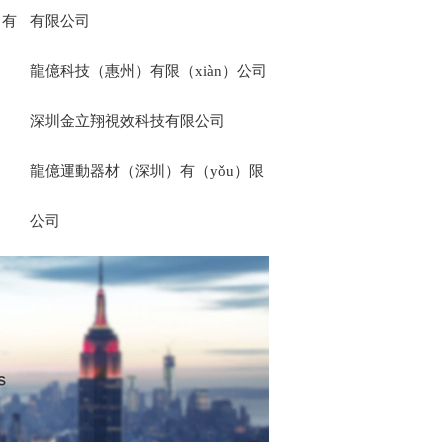
）有
有限公司
龍億科技（惠州）有限（xiàn）公司
深圳金立翔視效科技有限公司
龍億運動器材（深圳）有（yǒu）限
公司