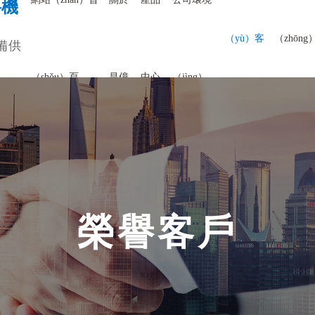
料機
（yù）客
（zhōng
備供
（shǒu）頁
昌億
中心
（jìng）
橡（xiàng）膠大底（dǐ）硫化機
戶
心
碳纖維冷熱成（chéng）型機
榮
譽
客
戶